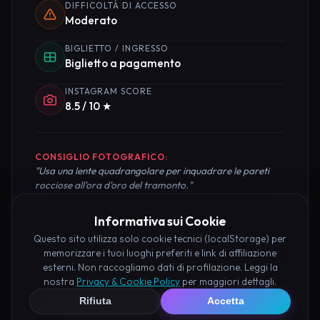
DIFFICOLTÀ DI ACCESSO
Moderato
BIGLIETTO / INGRESSO
Biglietto a pagamento
INSTAGRAM SCORE
8.5 / 10 ★
CONSIGLIO FOTOGRAFICO:
"Usa una lente quadrangolare per inquadrare le pareti
rocciose all'ora d'oro del tramonto."
Informativa sui Cookie
Questo sito utilizza solo cookie tecnici (localStorage) per
Pianifica la Visita
memorizzare i tuoi luoghi preferiti e link di affiliazione
esterni. Non raccogliamo dati di profilazione. Leggi la
nostra
Privacy & Cookie Policy
per maggiori dettagli.
Organizza al meglio il tuo soggiorno nei dintorni di
Rifiuta
Accetta
Eremo di Silenzioso Gangi prenotando hotel e