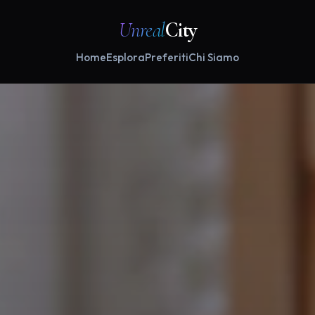
Unreal
City
Home
Esplora
Preferiti
Chi Siamo