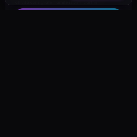
attività consigliate tramite i nostri partner:
Hotel su Booking
Tour e Attività
Luoghi Nelle Vicinanze
Esplora altre mete ricche di fascino e mistero a pochi
passi da Eremo di Silenzioso Gangi: