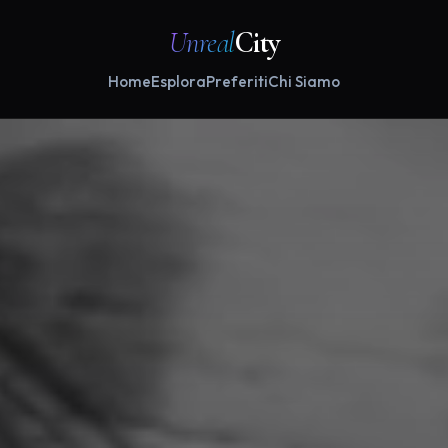
Unreal
City
Home
Esplora
Preferiti
Chi Siamo