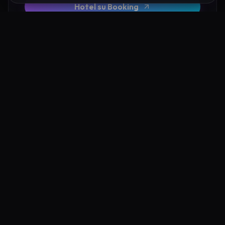
Hotel su Booking
Tour e Attività
Luoghi Nelle Vicinanze
Esplora altre mete ricche di fascino e mistero a pochi
passi da Tempio di Oscuro Corinaldo: