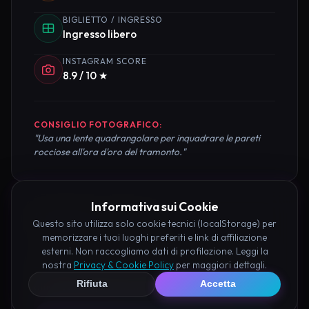
BIGLIETTO / INGRESSO
Ingresso libero
INSTAGRAM SCORE
8.9 / 10 ★
CONSIGLIO FOTOGRAFICO:
"Usa una lente quadrangolare per inquadrare le pareti
rocciose all'ora d'oro del tramonto."
Informativa sui Cookie
Pianifica la Visita
Questo sito utilizza solo cookie tecnici (localStorage) per
memorizzare i tuoi luoghi preferiti e link di affiliazione
esterni. Non raccogliamo dati di profilazione. Leggi la
Organizza al meglio il tuo soggiorno nei dintorni di
nostra
Privacy & Cookie Policy
per maggiori dettagli.
Tempio di Oscuro Corinaldo prenotando hotel e
Rifiuta
Accetta
attività consigliate tramite i nostri partner: