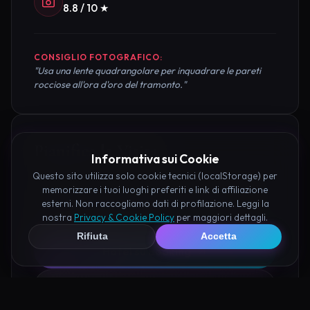
8.8 / 10 ★
CONSIGLIO FOTOGRAFICO:
"Usa una lente quadrangolare per inquadrare le pareti
rocciose all'ora d'oro del tramonto."
Pianifica la Visita
Informativa sui Cookie
Questo sito utilizza solo cookie tecnici (localStorage) per
Organizza al meglio il tuo soggiorno nei dintorni di
memorizzare i tuoi luoghi preferiti e link di affiliazione
Valle delle Giganti Corinaldo prenotando hotel e
esterni. Non raccogliamo dati di profilazione. Leggi la
nostra
Privacy & Cookie Policy
per maggiori dettagli.
attività consigliate tramite i nostri partner:
Rifiuta
Accetta
Hotel su Booking
Tour e Attività