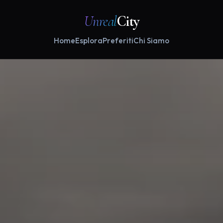
Unreal
City
Home
Esplora
Preferiti
Chi Siamo