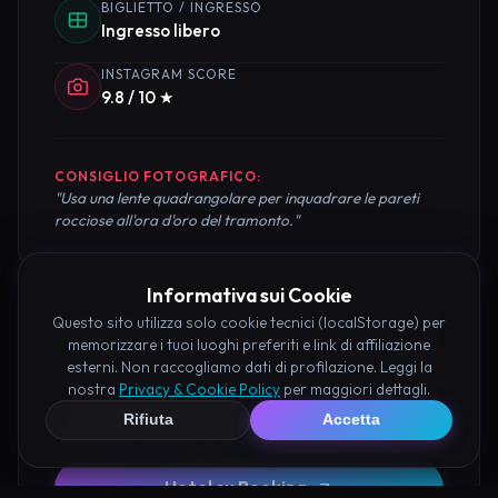
BIGLIETTO / INGRESSO
Ingresso libero
INSTAGRAM SCORE
9.8 / 10 ★
CONSIGLIO FOTOGRAFICO:
"Usa una lente quadrangolare per inquadrare le pareti
rocciose all'ora d'oro del tramonto."
Informativa sui Cookie
Pianifica la Visita
Questo sito utilizza solo cookie tecnici (localStorage) per
memorizzare i tuoi luoghi preferiti e link di affiliazione
esterni. Non raccogliamo dati di profilazione. Leggi la
Organizza al meglio il tuo soggiorno nei dintorni di
nostra
Privacy & Cookie Policy
per maggiori dettagli.
Valle delle Pietre Parlanti Corinaldo prenotando
Rifiuta
Accetta
hotel e attività consigliate tramite i nostri partner:
Hotel su Booking