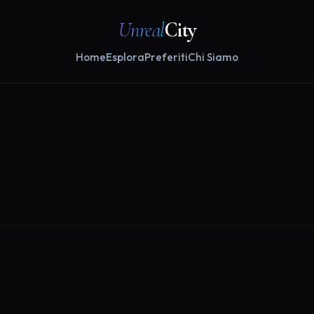
Unreal
City
Home
Esplora
Preferiti
Chi Siamo