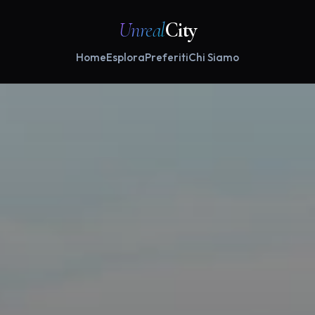
Unreal
City
Home
Esplora
Preferiti
Chi Siamo