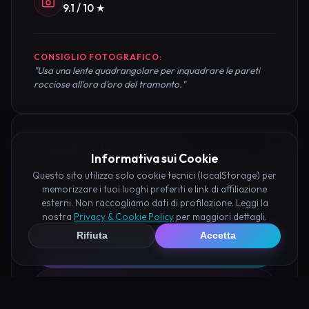
9.1 / 10 ★
CONSIGLIO FOTOGRAFICO:
"Usa una lente quadrangolare per inquadrare le pareti
rocciose all'ora d'oro del tramonto."
Pianifica la Visita
Informativa sui Cookie
Questo sito utilizza solo cookie tecnici (localStorage) per
Organizza al meglio il tuo soggiorno nei dintorni di
memorizzare i tuoi luoghi preferiti e link di affiliazione
Valle delle Sacre Marzamemi prenotando hotel e
esterni. Non raccogliamo dati di profilazione. Leggi la
nostra
Privacy & Cookie Policy
per maggiori dettagli.
attività consigliate tramite i nostri partner:
Rifiuta
Accetta
Hotel su Booking
Tour e Attività