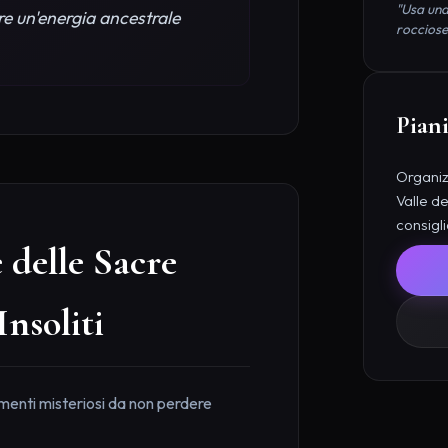
"Usa una
re un'energia ancestrale
rocciose
Piani
Organizz
Valle de
consigli
 delle Sacre
Insoliti
umenti misteriosi da non perdere