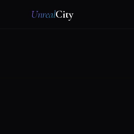
Unreal
City