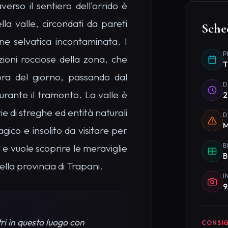
erso il sentiero dell'orrido è
lla valle, circondati da pareti
Sche
ne selvatica incontaminata. I
P
ioni rocciose della zona, che
T
ora del giorno, passando dal
D
durante il tramonto. La valle è
2
 di streghe ed entità naturali
D
M
gico e insolito da visitare per
B
 e vuole scoprire le meraviglie
B
ella provincia di Trapani.
I
9
ri in questo luogo con
CONSIG