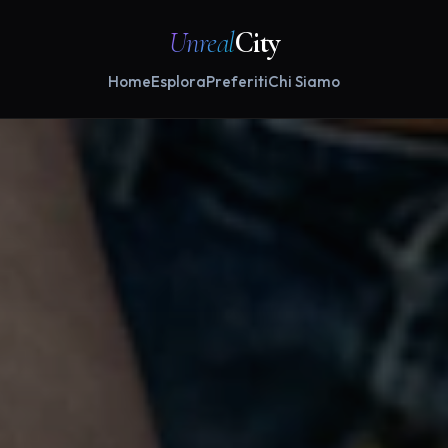
Unreal
City
Home
Esplora
Preferiti
Chi Siamo