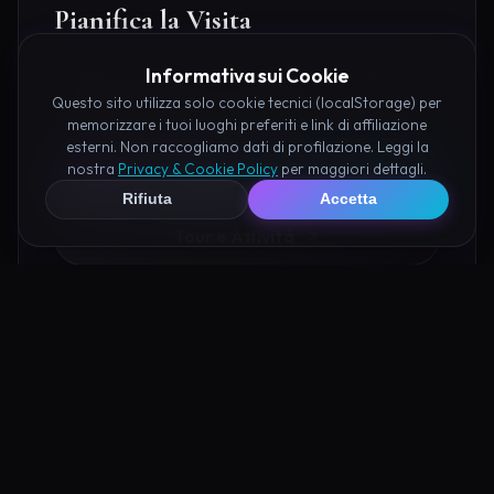
Pianifica la Visita
Informativa sui Cookie
Organizza al meglio il tuo soggiorno nei dintorni di
Valle delle Anime Erice prenotando hotel e attività
Questo sito utilizza solo cookie tecnici (localStorage) per
memorizzare i tuoi luoghi preferiti e link di affiliazione
consigliate tramite i nostri partner:
esterni. Non raccogliamo dati di profilazione. Leggi la
nostra
Privacy & Cookie Policy
per maggiori dettagli.
Hotel su Booking
Rifiuta
Accetta
Tour e Attività
Luoghi Nelle Vicinanze