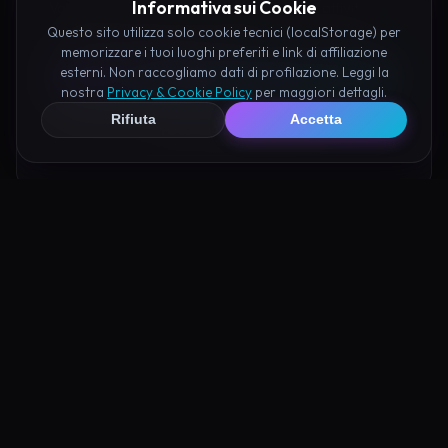
Informativa sui Cookie
Valle delle Fate Scicli prenotando hotel e attività
consigliate tramite i nostri partner:
Questo sito utilizza solo cookie tecnici (localStorage) per
memorizzare i tuoi luoghi preferiti e link di affiliazione
esterni. Non raccogliamo dati di profilazione. Leggi la
Hotel su Booking
nostra
Privacy & Cookie Policy
per maggiori dettagli.
Rifiuta
Accetta
Tour e Attività
Luoghi Nelle Vicinanze
Esplora altre mete ricche di fascino e mistero a pochi
passi da Valle delle Fate Scicli: