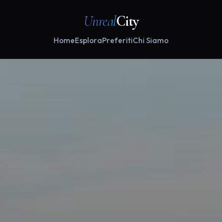
Unreal
City
Home
Esplora
Preferiti
Chi Siamo