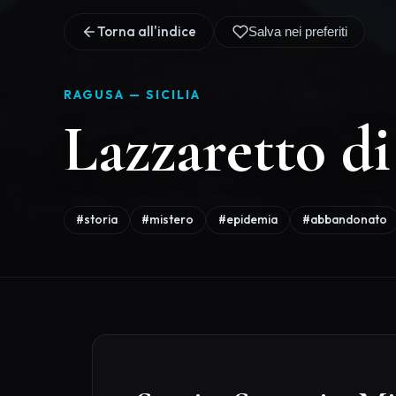
Storia, Segreti e Mi
Lazzaretto di Modi
Il Lazzaretto di Modica costitu
storiche più toccanti della provin
distanza dal comune di Modica
medievale veniva utilizzato durant