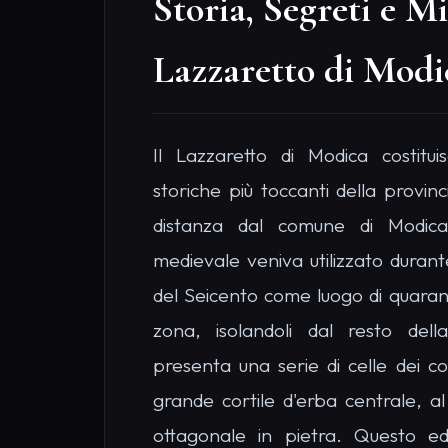
del Seicento come luogo di quarant
zona, isolandoli dal resto dell
presenta una serie di celle dei co
grande cortile d'erba centrale, al
ottagonale in pietra. Questo ed
permettere ai malati di assistere 
senza entrare in contatto tra 
solenne e ricca di memoria storica.
rappresentano un importante sito 
storica, immerso in una natura
riflessione. È una meta d'elezio
abbandonati e per chi cerca itinerar