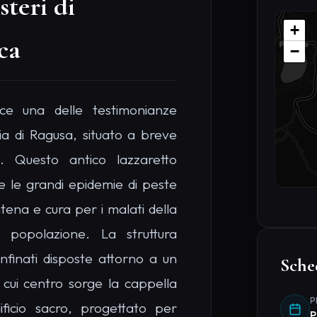
ena e cura per i malati della
a popolazione. La struttura
nfinati disposte attorno a un
Sche
 cui centro sorge la cappella
P
ificio sacro, progettato per
P
alla messa dalle proprie celle
D
loro, conserva un'atmosfera
1
 Oggi, le rovine del lazzaretto
D
F
di archeologia industriale e
B
 tranquilla che invita alla
I
ne per gli amanti dei luoghi
I
i insoliti in Sicilia carichi di
8