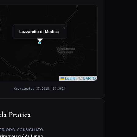
Coordinate: 37.5018, 14.3614
da Pratica
ERIODO CONSIGLIATO
rimavera / Autunno
URATA VISITA
-2 ore
IFFICOLTÀ DI ACCESSO
acile
IGLIETTO / INGRESSO
ngresso libero
NSTAGRAM SCORE
.2 / 10 ★