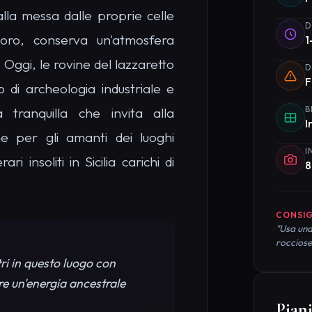
CONSIG
"Usa una
rocciose
ri in questo luogo con
re un'energia ancestrale
Piani
Organizz
Lazzare
consigli
aretto di
ù Insoliti