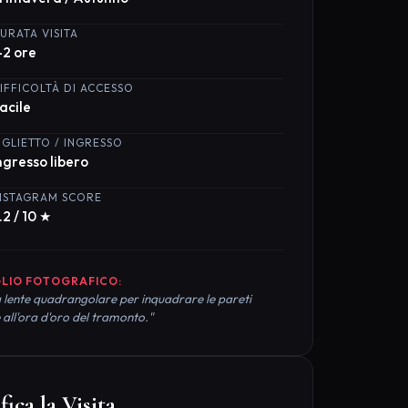
LIO FOTOGRAFICO:
 lente quadrangolare per inquadrare le pareti
 all'ora d'oro del tramonto."
fica la Visita
a al meglio il tuo soggiorno nei dintorni di
tto di Modica prenotando hotel e attività
ate tramite i nostri partner:
Hotel su Booking
Tour e Attività