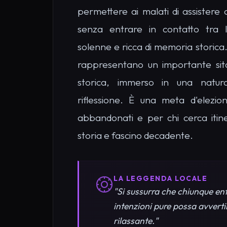
storia e fascino decadente.
LA LEGGENDA LOCALE
"Si sussurra che chiunque ent
intenzioni pure possa avverti
rilassante."
Cosa Vedere a Lazz
Modica: I Luoghi pi