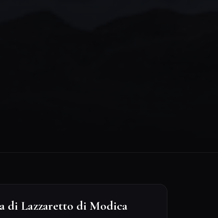
 di Lazzaretto di Modica
×
Lazzaretto di Modica
Leaflet
|
©
CARTO