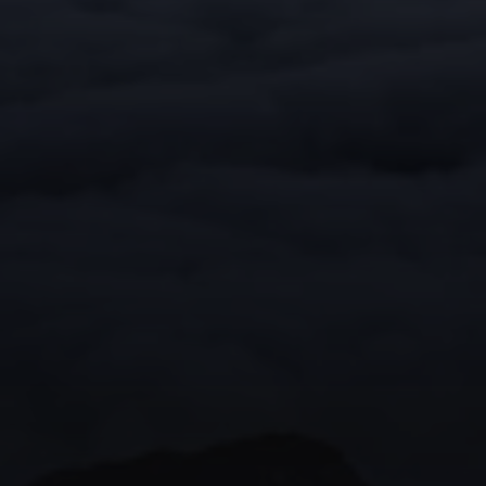
Torna all'indice
Salva nei preferiti
RAGUSA —
SICILIA
Lazzaretto d
#storia
#mistero
#epidemia
#abbandonato