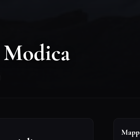
Mappa
steri di
+
ca
−
isce una delle testimonianze
cia di Ragusa, situato a breve
. Questo antico lazzaretto
e le grandi epidemie di peste