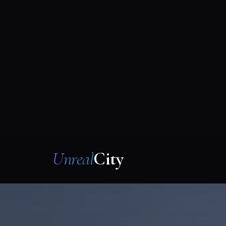
Unreal
City