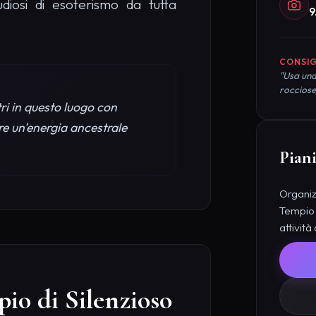
diosi di esoterismo da tutta
9
CONSIG
"Usa una
rocciose
ri in questo luogo con
re un'energia ancestrale
Piani
Organizz
Tempio 
attività
io di Silenzioso