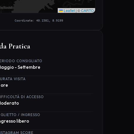
Leaflet
|
©
CARTO
Coordinate: 40.1581, 8.9199
da Pratica
ERIODO CONSIGLIATO
aggio - Settembre
URATA VISITA
 ore
IFFICOLTÀ DI ACCESSO
oderato
IGLIETTO / INGRESSO
ngresso libero
NSTAGRAM SCORE