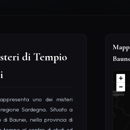
Mappa
isteri di Tempio
Baune
i
+
−
rappresenta uno dei misteri
a regione Sardegna. Situato a
 di Baunei, nella provincia di
 tempo al centro di studi ed