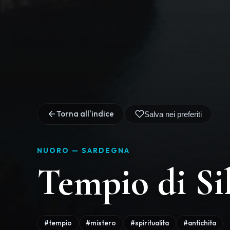
Torna all'indice
Salva nei preferiti
NUORO —
SARDEGNA
Tempio di Si
#tempio
#mistero
#spiritualita
#antichita