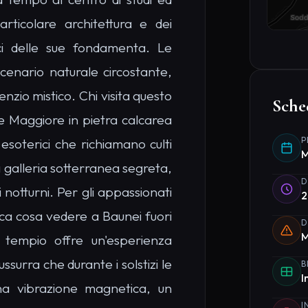
rticolare architettura e dei
ici delle sue fondamenta. Le
cenario naturale circostante,
lenzio mistico. Chi visita questo
Sche
re Maggiore in pietra calcarea
P
 esoterici che richiamano culti
M
la galleria sotterranea segreta,
D
i notturni. Per gli appassionati
2
rca cosa vedere a Baunei fuori
D
M
sto tempio offre un'esperienza
ssurra che durante i solstizi le
B
I
una vibrazione magnetica, un
I