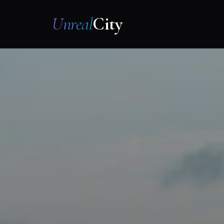
Unreal
City