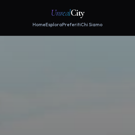
Unreal
City
Home
Esplora
Preferiti
Chi Siamo