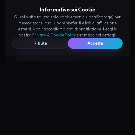
Pianifica la Visita
Informativa sui Cookie
Questo sito utilizza solo cookie tecnici (localStorage) per
Organizza al meglio il tuo soggiorno nei dintorni di
memorizzare i tuoi luoghi preferiti e link di affiliazione
Lazzaretto di Pula prenotando hotel e attività
esterni. Non raccogliamo dati di profilazione. Leggi la
consigliate tramite i nostri partner:
nostra
Privacy & Cookie Policy
per maggiori dettagli.
Rifiuta
Accetta
Hotel su Booking
Tour e Attività
Luoghi Nelle Vicinanze