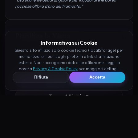
rocciose all'ora d'oro del tramonto."
Pianifica la Visita
Informativa sui Cookie
Questo sito utilizza solo cookie tecnici (localStorage) per
Organizza al meglio il tuo soggiorno nei dintorni di
memorizzare i tuoi luoghi preferiti e link di affiliazione
Lazzaretto di Volterra prenotando hotel e attività
esterni. Non raccogliamo dati di profilazione. Leggi la
consigliate tramite i nostri partner:
nostra
Privacy & Cookie Policy
per maggiori dettagli.
Rifiuta
Accetta
Hotel su Booking
Tour e Attività