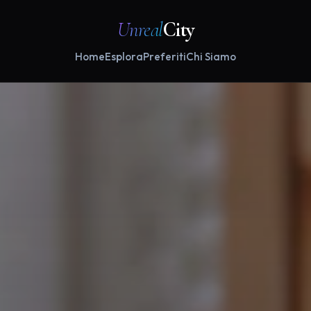
Unreal
City
Home
Esplora
Preferiti
Chi Siamo