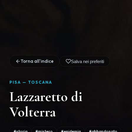
Torna all'indice
Salva nei preferiti
PISA —
TOSCANA
Lazzaretto di
Volterra
#storia
#mistero
#epidemia
#abbandonato