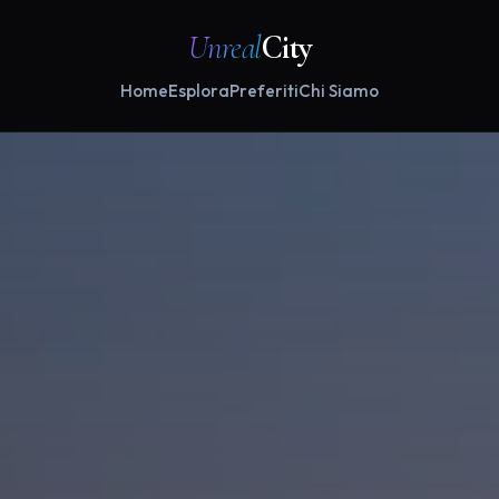
Unreal
City
Home
Esplora
Preferiti
Chi Siamo