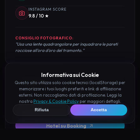
INSTAGRAM SCORE
9.8 / 10 ★
CONSIGLIO FOTOGRAFICO:
"Usa una lente quadrangolare per inquadrare le pareti
rocciose all'ora d'oro del tramonto."
Informativa sui Cookie
Pianifica la Visita
Questo sito utilizza solo cookie tecnici (localStorage) per
memorizzare i tuoi luoghi preferiti e link di affiliazione
esterni. Non raccogliamo dati di profilazione. Leggi la
Organizza al meglio il tuo soggiorno nei dintorni di
nostra
Privacy & Cookie Policy
per maggiori dettagli.
Castello Fantasma di Volterra prenotando hotel e
Rifiuta
Accetta
attività consigliate tramite i nostri partner:
Hotel su Booking