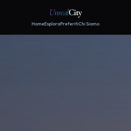
Unreal
City
Home
Esplora
Preferiti
Chi Siamo