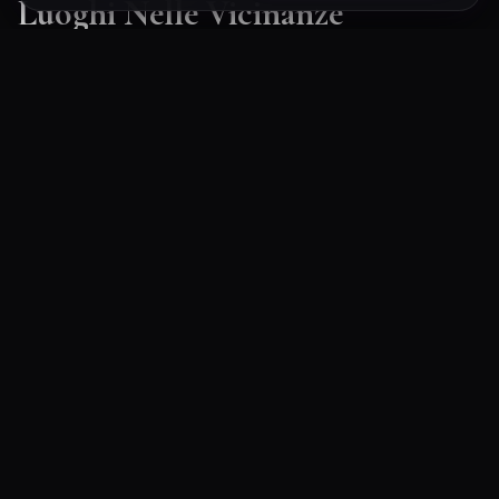
Luoghi Nelle Vicinanze
Esplora altre mete ricche di fascino e mistero a pochi
passi da Grotta del Gigante:
a 46.4 km
UDINE — FRIULI-VENEZIA GIULIA
Tempio di Sansevero Aquileia
Un luogo suggestivo e poco conosciuto nei pressi