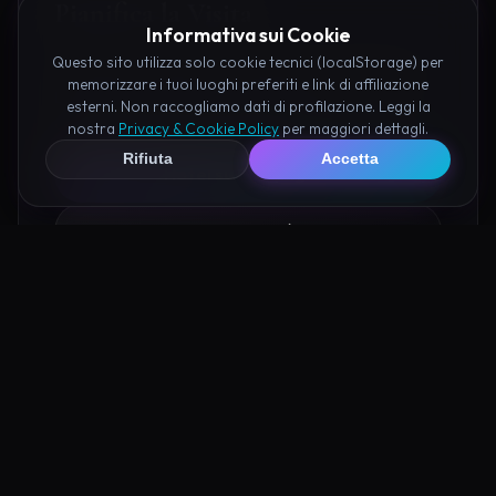
Pianifica la Visita
Informativa sui Cookie
Questo sito utilizza solo cookie tecnici (localStorage) per
Organizza al meglio il tuo soggiorno nei dintorni di
memorizzare i tuoi luoghi preferiti e link di affiliazione
Lazzaretto di Grado prenotando hotel e attività
esterni. Non raccogliamo dati di profilazione. Leggi la
consigliate tramite i nostri partner:
nostra
Privacy & Cookie Policy
per maggiori dettagli.
Rifiuta
Accetta
Hotel su Booking
Tour e Attività
Luoghi Nelle Vicinanze