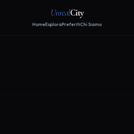
Unreal
City
Home
Esplora
Preferiti
Chi Siamo