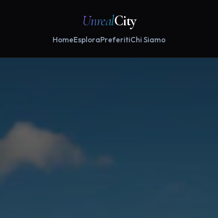
Unreal
City
Home
Esplora
Preferiti
Chi Siamo