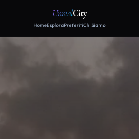
Unreal
City
Home
Esplora
Preferiti
Chi Siamo