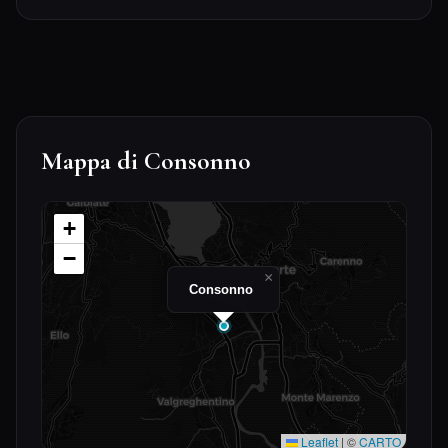
Mappa di Consonno
+
−
×
Consonno
Leaflet
|
©
CARTO