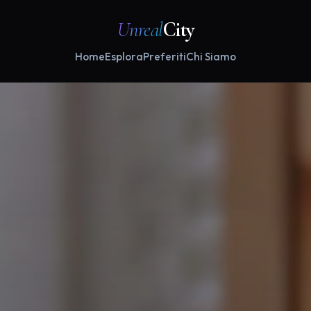
Unreal
City
Home
Esplora
Preferiti
Chi Siamo