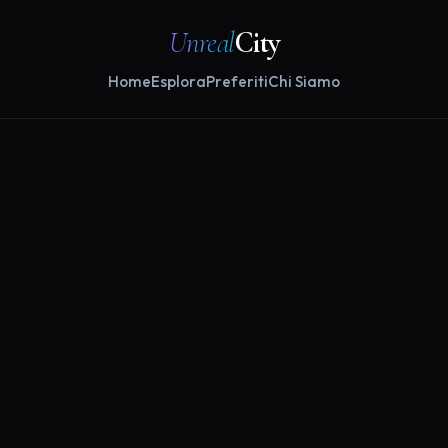
Unreal
City
Home
Esplora
Preferiti
Chi Siamo