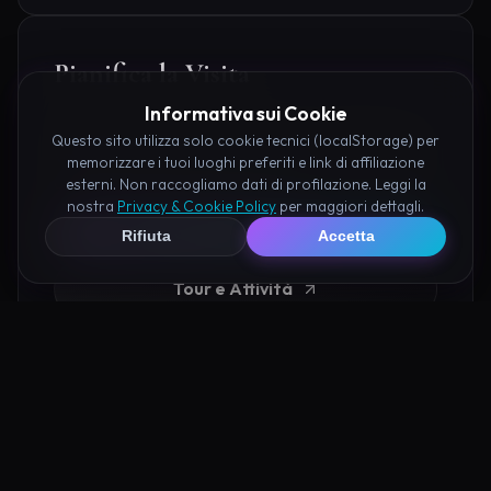
Pianifica la Visita
Informativa sui Cookie
Organizza al meglio il tuo soggiorno nei dintorni di
Questo sito utilizza solo cookie tecnici (localStorage) per
Valle delle Sacre Cagliari prenotando hotel e attività
memorizzare i tuoi luoghi preferiti e link di affiliazione
consigliate tramite i nostri partner:
esterni. Non raccogliamo dati di profilazione. Leggi la
nostra
Privacy & Cookie Policy
per maggiori dettagli.
Hotel su Booking
Rifiuta
Accetta
Tour e Attività