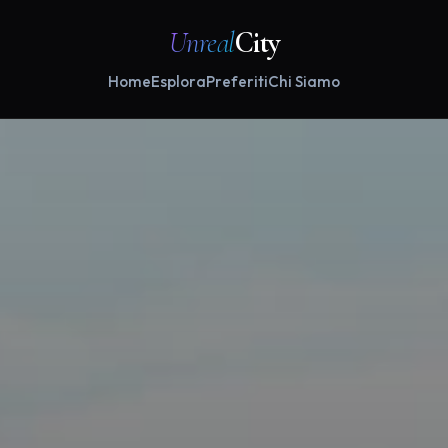
Unreal
City
Home
Esplora
Preferiti
Chi Siamo