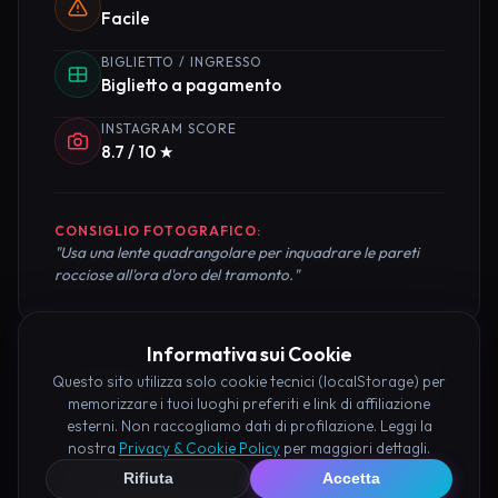
Facile
BIGLIETTO / INGRESSO
Biglietto a pagamento
INSTAGRAM SCORE
8.7 / 10 ★
CONSIGLIO FOTOGRAFICO:
"Usa una lente quadrangolare per inquadrare le pareti
rocciose all'ora d'oro del tramonto."
Informativa sui Cookie
Pianifica la Visita
Questo sito utilizza solo cookie tecnici (localStorage) per
memorizzare i tuoi luoghi preferiti e link di affiliazione
esterni. Non raccogliamo dati di profilazione. Leggi la
Organizza al meglio il tuo soggiorno nei dintorni di
nostra
Privacy & Cookie Policy
per maggiori dettagli.
Valle delle Giganti Fossombrone prenotando hotel e
Rifiuta
Accetta
attività consigliate tramite i nostri partner: