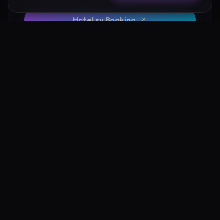
Hotel su Booking
Tour e Attività
Luoghi Nelle Vicinanze
Esplora altre mete ricche di fascino e mistero a pochi
passi da Valle delle Giganti Fossombrone: