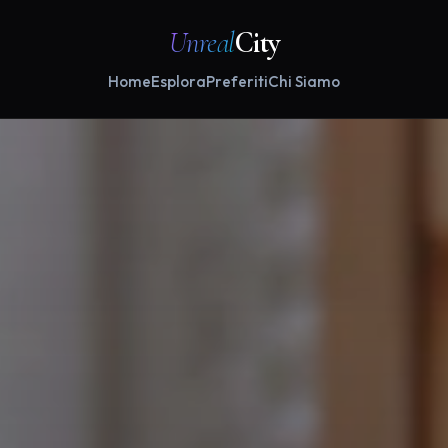
Unreal
City
Home
Esplora
Preferiti
Chi Siamo