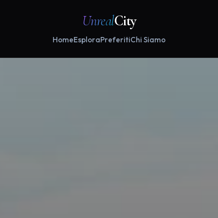
Unreal
City
Home
Esplora
Preferiti
Chi Siamo