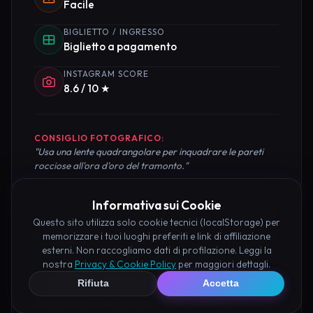
Facile
BIGLIETTO / INGRESSO
Biglietto a pagamento
INSTAGRAM SCORE
8.6 / 10 ★
CONSIGLIO FOTOGRAFICO:
"Usa una lente quadrangolare per inquadrare le pareti
rocciose all'ora d'oro del tramonto."
Informativa sui Cookie
Questo sito utilizza solo cookie tecnici (localStorage) per
Pianifica la Visita
memorizzare i tuoi luoghi preferiti e link di affiliazione
esterni. Non raccogliamo dati di profilazione. Leggi la
nostra
Privacy & Cookie Policy
per maggiori dettagli.
Organizza al meglio il tuo soggiorno nei dintorni di
Rifiuta
Accetta
Valle delle Anime Novi Ligure prenotando hotel e
attività consigliate tramite i nostri partner: