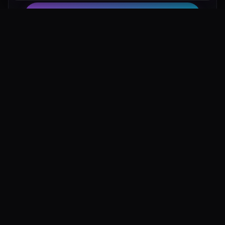
Hotel su Booking
Tour e Attività
Luoghi Nelle Vicinanze
Esplora altre mete ricche di fascino e mistero a pochi
passi da Valle delle Anime Novi Ligure: