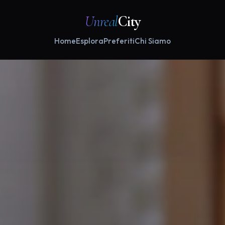
Unreal
City
Home
Esplora
Preferiti
Chi Siamo