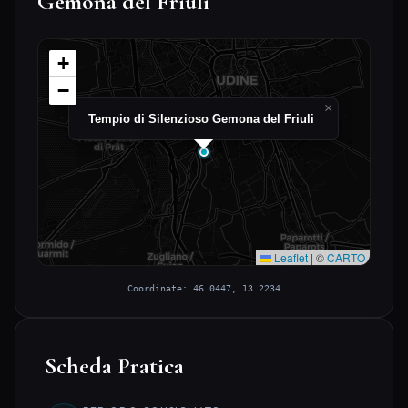
Gemona del Friuli
+
−
×
Tempio di Silenzioso Gemona del Friuli
Leaflet
|
©
CARTO
Coordinate: 46.0447, 13.2234
Scheda Pratica