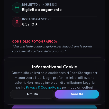
BIGLIETTO / INGRESSO
Biglietto a pagamento
INSTAGRAM SCORE
8.5 / 10 ★
CONSIGLIO FOTOGRAFICO:
"Usa una lente quadrangolare per inquadrare le pareti
rocciose all'ora d'oro del tramonto."
Informativa sui Cookie
Questo sito utilizza solo cookie tecnici (localStorage) per
Pianifica la Visita
memorizzare i tuoi luoghi preferiti e link di affiliazione
esterni. Non raccogliamo dati di profilazione. Leggi la
Organizza al meglio il tuo soggiorno nei dintorni di
nostra
Privacy & Cookie Policy
per maggiori dettagli.
Tempio di Silenzioso Civita prenotando hotel e
Rifiuta
Accetta
attività consigliate tramite i nostri partner: