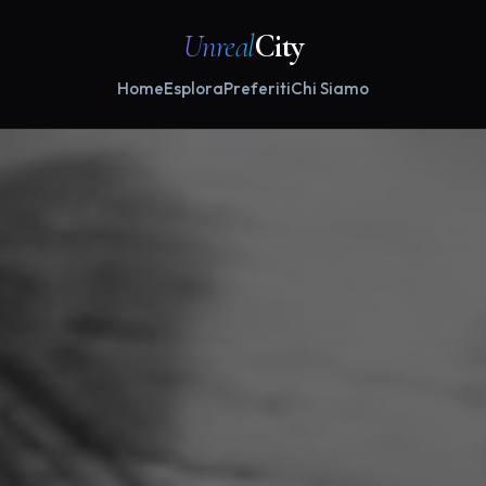
Unreal
City
Home
Esplora
Preferiti
Chi Siamo