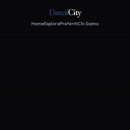
Unreal
City
Home
Esplora
Preferiti
Chi Siamo