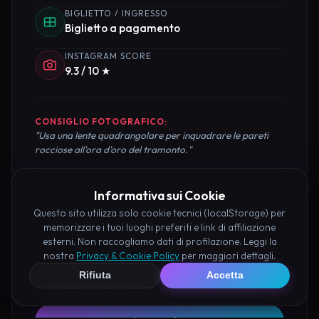
BIGLIETTO / INGRESSO
Biglietto a pagamento
INSTAGRAM SCORE
9.3 / 10 ★
CONSIGLIO FOTOGRAFICO:
"Usa una lente quadrangolare per inquadrare le pareti
rocciose all'ora d'oro del tramonto."
Informativa sui Cookie
Questo sito utilizza solo cookie tecnici (localStorage) per
Pianifica la Visita
memorizzare i tuoi luoghi preferiti e link di affiliazione
esterni. Non raccogliamo dati di profilazione. Leggi la
Organizza al meglio il tuo soggiorno nei dintorni di
nostra
Privacy & Cookie Policy
per maggiori dettagli.
Tempio di Scomparso Busseto prenotando hotel e
Rifiuta
Accetta
attività consigliate tramite i nostri partner: