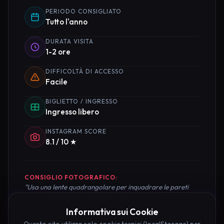
PERIODO CONSIGLIATO
Tutto l'anno
DURATA VISITA
1-2 ore
DIFFICOLTÀ DI ACCESSO
Facile
BIGLIETTO / INGRESSO
Ingresso libero
INSTAGRAM SCORE
8.1 / 10 ★
CONSIGLIO FOTOGRAFICO:
"Usa una lente quadrangolare per inquadrare le pareti
rocciose all'ora d'oro del tramonto."
Informativa sui Cookie
Questo sito utilizza solo cookie tecnici (localStorage) per