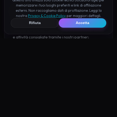
memorizzare i tuoi luoghi preferiti e link di affiliazione
Pianifica la Visita
esterni. Non raccogliamo dati di profilazione. Leggi la
nostra
Privacy & Cookie Policy
per maggiori dettagli.
Rifiuta
Accetta
Organizza al meglio il tuo soggiorno nei dintorni di
Tempio di Perduto Castropignano prenotando hotel
e attività consigliate tramite i nostri partner:
Hotel su Booking
Tour e Attività