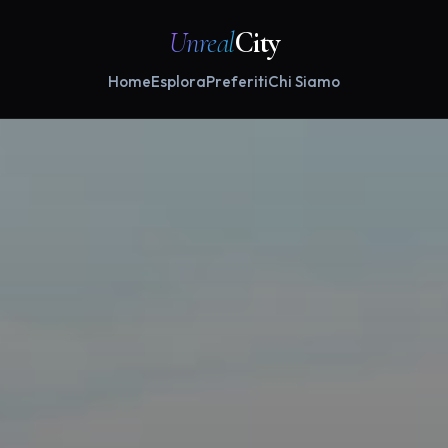
Unreal
City
Home
Esplora
Preferiti
Chi Siamo