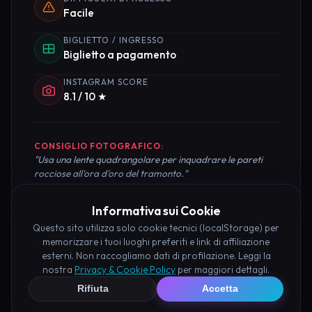
Facile
BIGLIETTO / INGRESSO
Biglietto a pagamento
INSTAGRAM SCORE
8.1 / 10 ★
CONSIGLIO FOTOGRAFICO:
"Usa una lente quadrangolare per inquadrare le pareti
rocciose all'ora d'oro del tramonto."
Informativa sui Cookie
Questo sito utilizza solo cookie tecnici (localStorage) per
Pianifica la Visita
memorizzare i tuoi luoghi preferiti e link di affiliazione
esterni. Non raccogliamo dati di profilazione. Leggi la
nostra
Privacy & Cookie Policy
per maggiori dettagli.
Organizza al meglio il tuo soggiorno nei dintorni di
Rifiuta
Accetta
Tempio di Perduto Agrigento prenotando hotel e
attività consigliate tramite i nostri partner: