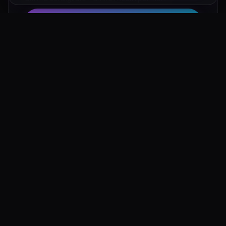
Hotel su Booking
Tour e Attività
Luoghi Nelle Vicinanze
Esplora altre mete ricche di fascino e mistero a pochi
passi da Tempio di Perduto Agrigento: