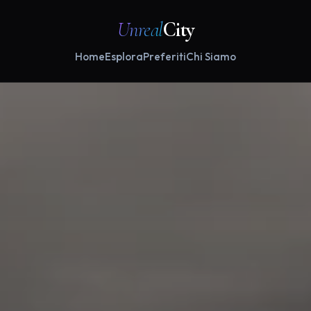
Unreal
City
Home
Esplora
Preferiti
Chi Siamo