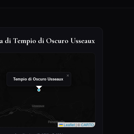
Leaflet
|
©
CARTO
Coordinate: 45.0618, 7.0294
da Pratica
ERIODO CONSIGLIATO
rimavera / Autunno
URATA VISITA
 ora
IFFICOLTÀ DI ACCESSO
oderato
IGLIETTO / INGRESSO
ngresso libero
NSTAGRAM SCORE
.4 / 10 ★