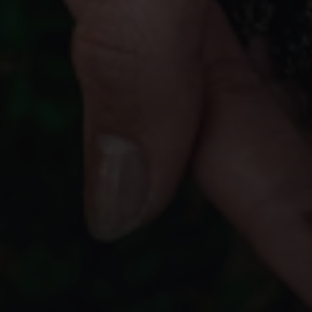
Torna all'indice
Salva nei preferiti
TORINO —
PIEMONTE
Tempio di O