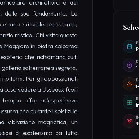
diosi di esoterismo da tutta
CONSIG
"Usa una
rocciose
ri in questo luogo con
Piani
re un'energia ancestrale
Organizz
Tempio 
consigli
pio di Oscuro