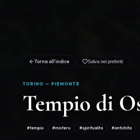
#tempio
#mistero
#spiritualita
#antichita
Storia, Segreti e M
di Oscuro Usseaux
Il Tempio di Oscuro Usseaux r
archeologici più affascinanti dell
pochi chilometri dal centro storico