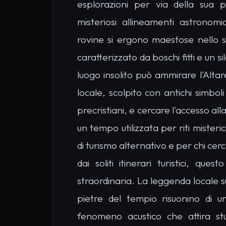
fenomeno acustico che attira stu
Europa.
LA LEGGENDA LOCALE
"Si sussurra che chiunque ent
intenzioni pure possa avverti
rilassante."
Cosa Vedere a Tem