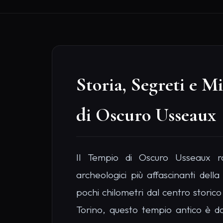
Torino, questo tempio antico è da
esplorazioni per via della sua pa
misteriosi allineamenti astronom
rovine si ergono maestose nello s
caratterizzato da boschi fitti e un si
luogo insolito può ammirare l'Alta
locale, scolpito con antichi simboli
precristiani, e cercare l'accesso al
un tempo utilizzata per riti misteric
di turismo alternativo e per chi ce
dai soliti itinerari turistici, que
straordinaria. La leggenda locale su
pietre del tempio risuonino di 