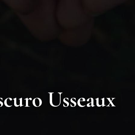
Mappa
isteri di Tempio
+
−
appresenta uno dei misteri
a regione Piemonte. Situato a
 di Usseaux, nella provincia di