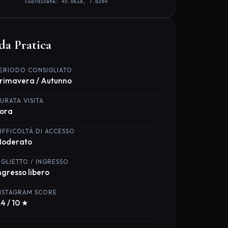
LIO FOTOGRAFICO:
 lente quadrangolare per inquadrare le pareti
 all'ora d'oro del tramonto."
fica la Visita
a al meglio il tuo soggiorno nei dintorni di
di Oscuro Usseaux prenotando hotel e attività
ate tramite i nostri partner:
Hotel su Booking
Tour e Attività