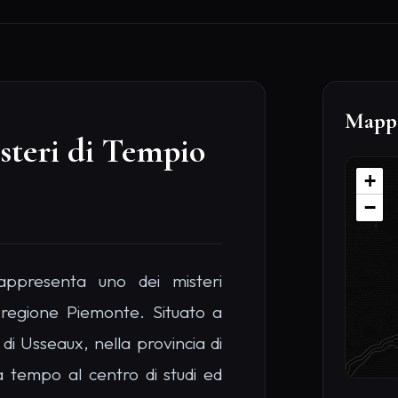
 tempo al centro di studi ed
rticolare architettura e dei
ici delle sue fondamenta. Le
cenario naturale circostante,
Sche
lenzio mistico. Chi visita questo
P
re Maggiore in pietra calcarea
P
 esoterici che richiamano culti
D
la galleria sotterranea segreta,
1
i notturni. Per gli appassionati
D
M
rca cosa vedere a Usseaux fuori
B
sto tempio offre un'esperienza
I
ssurra che durante i solstizi le
I
una vibrazione magnetica, un
9