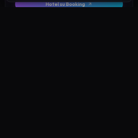
Hotel su Booking
Tour e Attività
Luoghi Nelle Vicinanze
Esplora altre mete ricche di fascino e mistero a pochi
passi da Tempio di Maledetto Trieste: