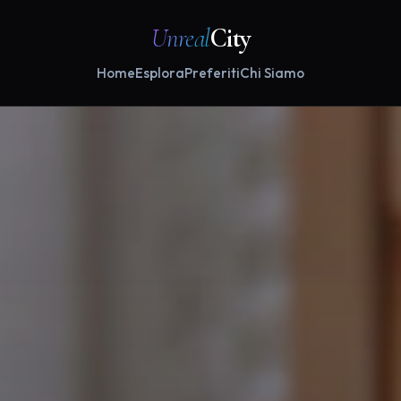
Unreal
City
Home
Esplora
Preferiti
Chi Siamo