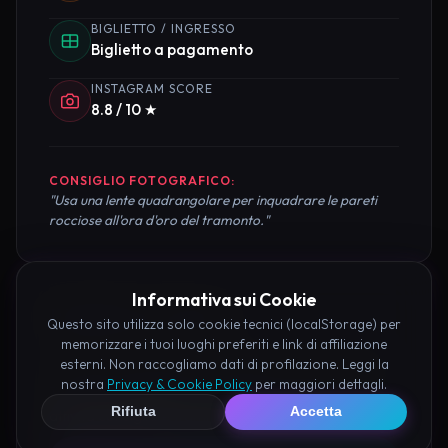
BIGLIETTO / INGRESSO
Biglietto a pagamento
INSTAGRAM SCORE
8.8 / 10 ★
CONSIGLIO FOTOGRAFICO:
"Usa una lente quadrangolare per inquadrare le pareti
rocciose all'ora d'oro del tramonto."
Informativa sui Cookie
Pianifica la Visita
Questo sito utilizza solo cookie tecnici (localStorage) per
memorizzare i tuoi luoghi preferiti e link di affiliazione
esterni. Non raccogliamo dati di profilazione. Leggi la
Organizza al meglio il tuo soggiorno nei dintorni di
nostra
Privacy & Cookie Policy
per maggiori dettagli.
Tempio di Maledetto Trieste prenotando hotel e
Rifiuta
Accetta
attività consigliate tramite i nostri partner: