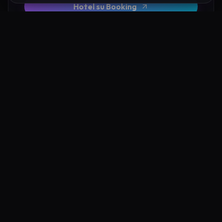
Hotel su Booking
Tour e Attività
Luoghi Nelle Vicinanze
Esplora altre mete ricche di fascino e mistero a pochi
passi da Tempio di Esoterico Pizzo: