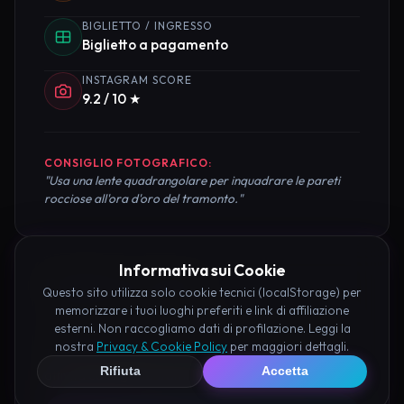
BIGLIETTO / INGRESSO
Biglietto a pagamento
INSTAGRAM SCORE
9.2 / 10 ★
CONSIGLIO FOTOGRAFICO:
"Usa una lente quadrangolare per inquadrare le pareti
rocciose all'ora d'oro del tramonto."
Informativa sui Cookie
Pianifica la Visita
Questo sito utilizza solo cookie tecnici (localStorage) per
memorizzare i tuoi luoghi preferiti e link di affiliazione
esterni. Non raccogliamo dati di profilazione. Leggi la
Organizza al meglio il tuo soggiorno nei dintorni di
nostra
Privacy & Cookie Policy
per maggiori dettagli.
Tempio di Esoterico Pizzo prenotando hotel e
Rifiuta
Accetta
attività consigliate tramite i nostri partner: