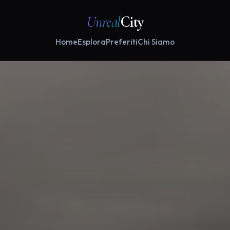
Unreal
City
Home
Esplora
Preferiti
Chi Siamo