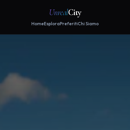
Unreal
City
Home
Esplora
Preferiti
Chi Siamo