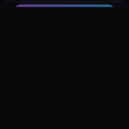
Hotel su Booking
Tour e Attività
Luoghi Nelle Vicinanze
Esplora altre mete ricche di fascino e mistero a pochi
passi da Lazzaretto di Venaria Reale: