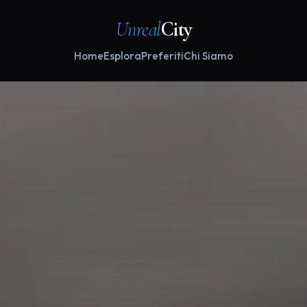
Unreal
City
Home
Esplora
Preferiti
Chi Siamo