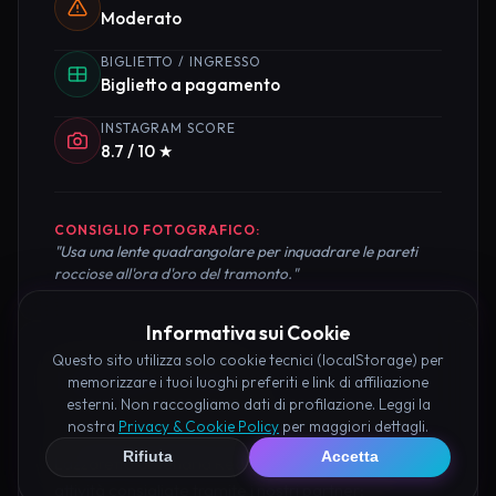
Moderato
BIGLIETTO / INGRESSO
Biglietto a pagamento
INSTAGRAM SCORE
8.7 / 10 ★
CONSIGLIO FOTOGRAFICO:
"Usa una lente quadrangolare per inquadrare le pareti
rocciose all'ora d'oro del tramonto."
Informativa sui Cookie
Questo sito utilizza solo cookie tecnici (localStorage) per
Pianifica la Visita
memorizzare i tuoi luoghi preferiti e link di affiliazione
esterni. Non raccogliamo dati di profilazione. Leggi la
nostra
Privacy & Cookie Policy
per maggiori dettagli.
Organizza al meglio il tuo soggiorno nei dintorni di
Rifiuta
Accetta
Lazzaretto di Venaria Reale prenotando hotel e
attività consigliate tramite i nostri partner: