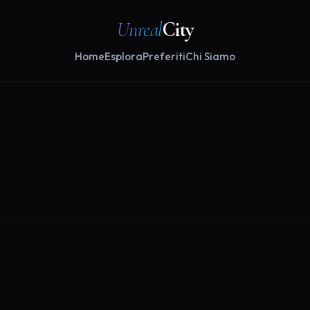
Unreal
City
Home
Esplora
Preferiti
Chi Siamo