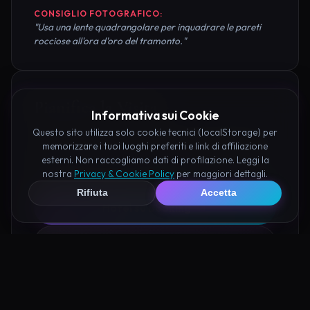
CONSIGLIO FOTOGRAFICO:
"Usa una lente quadrangolare per inquadrare le pareti
rocciose all'ora d'oro del tramonto."
Pianifica la Visita
Informativa sui Cookie
Questo sito utilizza solo cookie tecnici (localStorage) per
Organizza al meglio il tuo soggiorno nei dintorni di
memorizzare i tuoi luoghi preferiti e link di affiliazione
Lazzaretto di Trivento prenotando hotel e attività
esterni. Non raccogliamo dati di profilazione. Leggi la
nostra
Privacy & Cookie Policy
per maggiori dettagli.
consigliate tramite i nostri partner:
Rifiuta
Accetta
Hotel su Booking
Tour e Attività