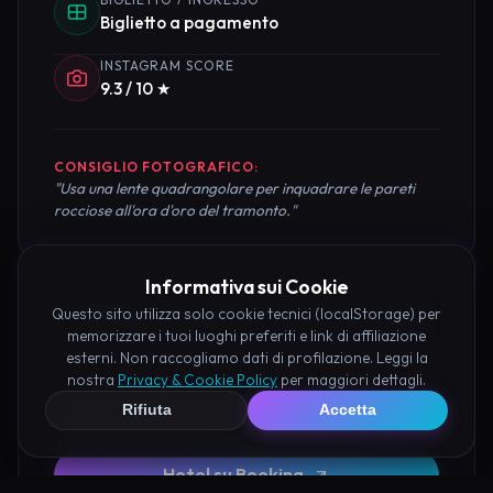
Biglietto a pagamento
INSTAGRAM SCORE
9.3 / 10 ★
CONSIGLIO FOTOGRAFICO:
"Usa una lente quadrangolare per inquadrare le pareti
rocciose all'ora d'oro del tramonto."
Informativa sui Cookie
Pianifica la Visita
Questo sito utilizza solo cookie tecnici (localStorage) per
memorizzare i tuoi luoghi preferiti e link di affiliazione
esterni. Non raccogliamo dati di profilazione. Leggi la
Organizza al meglio il tuo soggiorno nei dintorni di
nostra
Privacy & Cookie Policy
per maggiori dettagli.
Lazzaretto di Sermoneta prenotando hotel e attività
Rifiuta
Accetta
consigliate tramite i nostri partner:
Hotel su Booking