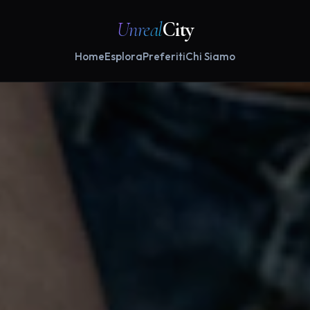
Unreal
City
Home
Esplora
Preferiti
Chi Siamo