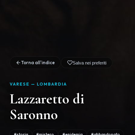
Torna all'indice
Salva nei preferiti
VARESE —
LOMBARDIA
Lazzaretto di
Saronno
#storia
#mistero
#epidemia
#abbandonato