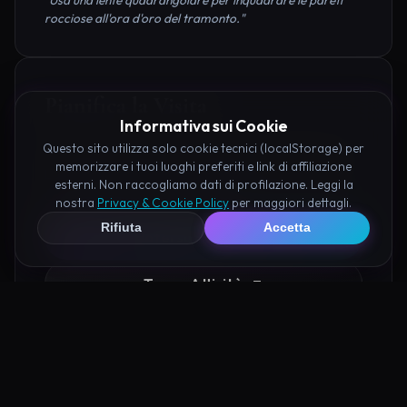
rocciose all'ora d'oro del tramonto."
Pianifica la Visita
Informativa sui Cookie
Questo sito utilizza solo cookie tecnici (localStorage) per
Organizza al meglio il tuo soggiorno nei dintorni di
memorizzare i tuoi luoghi preferiti e link di affiliazione
Lazzaretto di Saronno prenotando hotel e attività
esterni. Non raccogliamo dati di profilazione. Leggi la
consigliate tramite i nostri partner:
nostra
Privacy & Cookie Policy
per maggiori dettagli.
Rifiuta
Accetta
Hotel su Booking
Tour e Attività