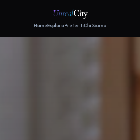
Unreal
City
Home
Esplora
Preferiti
Chi Siamo