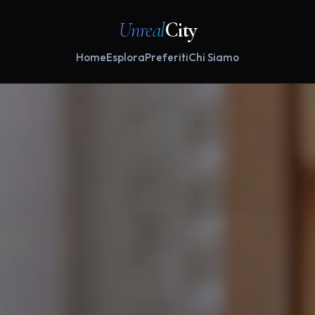
Unreal
City
Home
Esplora
Preferiti
Chi Siamo