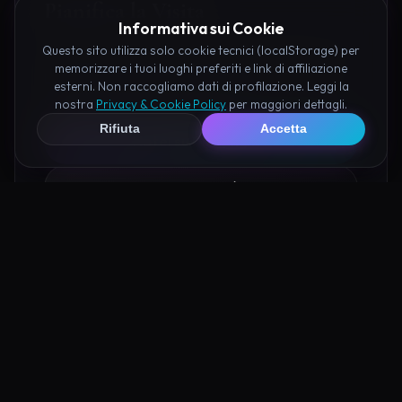
Pianifica la Visita
Informativa sui Cookie
Questo sito utilizza solo cookie tecnici (localStorage) per
Organizza al meglio il tuo soggiorno nei dintorni di
memorizzare i tuoi luoghi preferiti e link di affiliazione
Lazzaretto di Garda prenotando hotel e attività
esterni. Non raccogliamo dati di profilazione. Leggi la
consigliate tramite i nostri partner:
nostra
Privacy & Cookie Policy
per maggiori dettagli.
Rifiuta
Accetta
Hotel su Booking
Tour e Attività
Luoghi Nelle Vicinanze