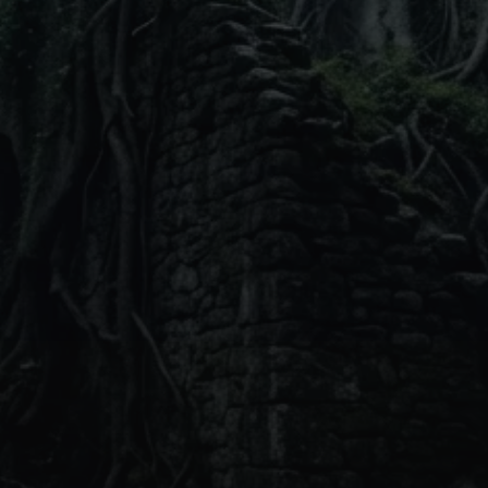
ca
o
Mappa
steri di Galeria
+