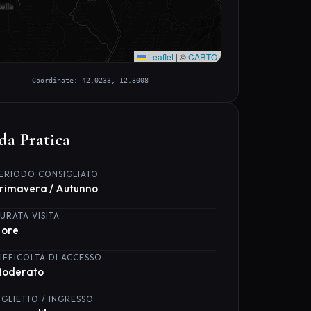
 Antica prenotando hotel e attività consigliate
i nostri partner:
Hotel su Booking
Tour e Attività
Accetta