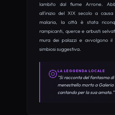
01
Il Campanile Vegetale
I resti del campanile della chiesa di Sa
millenari.
02
Le Mura di Tufo
Spesse fortificazioni medievali che s
coperta di lecci.
Informativa
Questo sito uti
tuoi luoghi pref
profilazione. L
dettagli.
Come Arrivare a G
Informazioni pratiche e itinerari consigliati