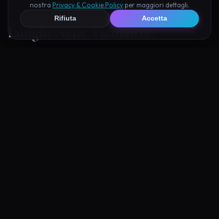
nostra
Privacy & Cookie Policy
per maggiori dettagli.
Rifiuta
Accetta
Luoghi Nelle Vicinanze
Esplora altre mete ricche di fascino e mistero a pochi
passi da Civita di Bagnoregio:
a 10.4 km
TERNI — UMBRIA