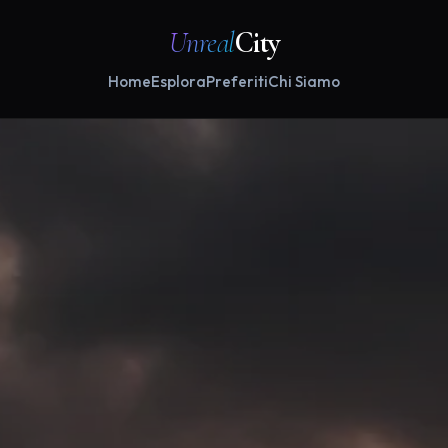
Unreal
City
Home
Esplora
Preferiti
Chi Siamo