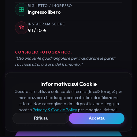
BIGLIETTO / INGRESSO
Ingresso libero
INSTAGRAM SCORE
9.1 / 10 ★
CONSIGLIO FOTOGRAFICO:
"Usa una lente quadrangolare per inquadrare le pareti
rocciose all'ora d'oro del tramonto."
Informativa sui Cookie
Questo sito utilizza solo cookie tecnici (localStorage) per
Pianifica la Visita
memorizzare i tuoi luoghi preferiti e link di affiliazione
esterni. Non raccogliamo dati di profilazione. Leggi la
Organizza al meglio il tuo soggiorno nei dintorni di
nostra
Privacy & Cookie Policy
per maggiori dettagli.
Castello Fantasma di Vicenza prenotando hotel e
Rifiuta
Accetta
attività consigliate tramite i nostri partner: