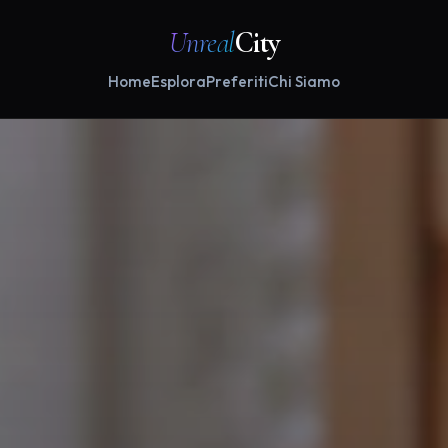
Unreal
City
Home
Esplora
Preferiti
Chi Siamo