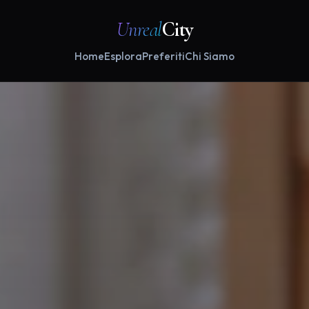
Unreal
City
Home
Esplora
Preferiti
Chi Siamo