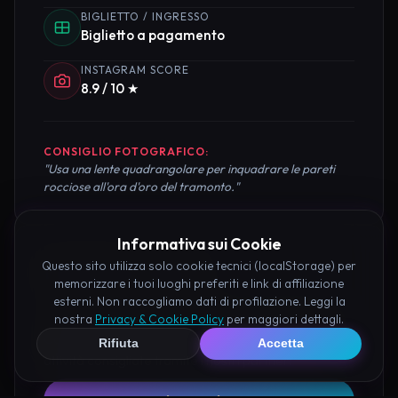
BIGLIETTO / INGRESSO
Biglietto a pagamento
INSTAGRAM SCORE
8.9 / 10 ★
CONSIGLIO FOTOGRAFICO:
"Usa una lente quadrangolare per inquadrare le pareti
rocciose all'ora d'oro del tramonto."
Informativa sui Cookie
Questo sito utilizza solo cookie tecnici (localStorage) per
Pianifica la Visita
memorizzare i tuoi luoghi preferiti e link di affiliazione
esterni. Non raccogliamo dati di profilazione. Leggi la
Organizza al meglio il tuo soggiorno nei dintorni di
nostra
Privacy & Cookie Policy
per maggiori dettagli.
Castello Fantasma di Valenza prenotando hotel e
Rifiuta
Accetta
attività consigliate tramite i nostri partner: