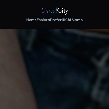
Unreal
City
Home
Esplora
Preferiti
Chi Siamo