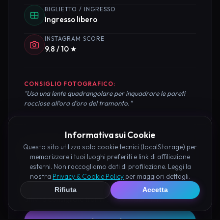
BIGLIETTO / INGRESSO
Ingresso libero
INSTAGRAM SCORE
9.8 / 10 ★
CONSIGLIO FOTOGRAFICO:
"Usa una lente quadrangolare per inquadrare le pareti
rocciose all'ora d'oro del tramonto."
Informativa sui Cookie
Questo sito utilizza solo cookie tecnici (localStorage) per
Pianifica la Visita
memorizzare i tuoi luoghi preferiti e link di affiliazione
esterni. Non raccogliamo dati di profilazione. Leggi la
Organizza al meglio il tuo soggiorno nei dintorni di
nostra
Privacy & Cookie Policy
per maggiori dettagli.
Castello Fantasma di Trieste prenotando hotel e
Rifiuta
Accetta
attività consigliate tramite i nostri partner: