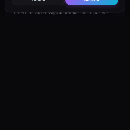
Castello Fantasma di Stilo di Sopra prenotando
hotel e attività consigliate tramite i nostri partner:
Hotel su Booking
Tour e Attività
Luoghi Nelle Vicinanze
Esplora altre mete ricche di fascino e mistero a pochi
passi da Castello Fantasma di Stilo di Sopra: