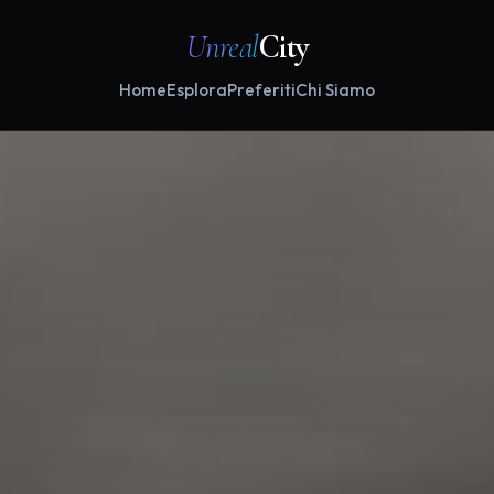
Unreal
City
Home
Esplora
Preferiti
Chi Siamo