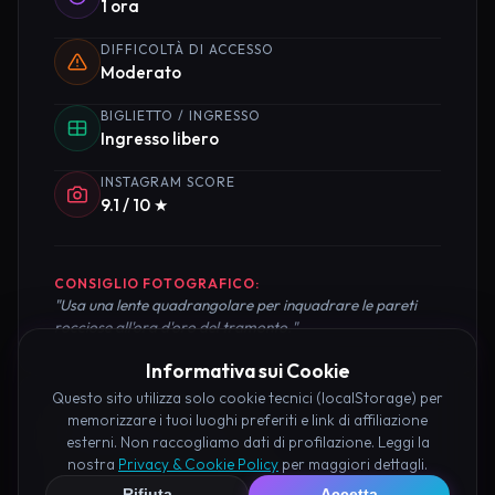
1 ora
DIFFICOLTÀ DI ACCESSO
Moderato
BIGLIETTO / INGRESSO
Ingresso libero
INSTAGRAM SCORE
9.1 / 10 ★
CONSIGLIO FOTOGRAFICO:
"Usa una lente quadrangolare per inquadrare le pareti
rocciose all'ora d'oro del tramonto."
Informativa sui Cookie
Questo sito utilizza solo cookie tecnici (localStorage) per
memorizzare i tuoi luoghi preferiti e link di affiliazione
Pianifica la Visita
esterni. Non raccogliamo dati di profilazione. Leggi la
nostra
Privacy & Cookie Policy
per maggiori dettagli.
Organizza al meglio il tuo soggiorno nei dintorni di
Rifiuta
Accetta