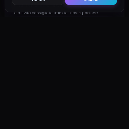
Castello Fantasma di Saint-Pierre prenotando hotel
e attività consigliate tramite i nostri partner:
Hotel su Booking
Tour e Attività
Luoghi Nelle Vicinanze
Esplora altre mete ricche di fascino e mistero a pochi
passi da Castello Fantasma di Saint-Pierre: