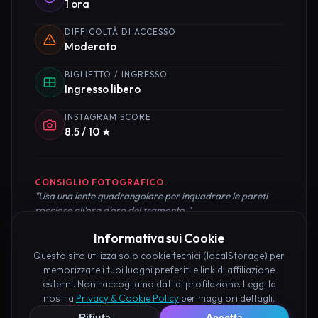
1 ora
DIFFICOLTÀ DI ACCESSO
Moderato
BIGLIETTO / INGRESSO
Ingresso libero
INSTAGRAM SCORE
8.5 / 10 ★
CONSIGLIO FOTOGRAFICO:
"Usa una lente quadrangolare per inquadrare le pareti
rocciose all'ora d'oro del tramonto."
Informativa sui Cookie
Questo sito utilizza solo cookie tecnici (localStorage) per
memorizzare i tuoi luoghi preferiti e link di affiliazione
Pianifica la Visita
esterni. Non raccogliamo dati di profilazione. Leggi la
nostra
Privacy & Cookie Policy
per maggiori dettagli.
Organizza al meglio il tuo soggiorno nei dintorni di
Rifiuta
Accetta