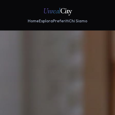
Unreal
City
Home
Esplora
Preferiti
Chi Siamo