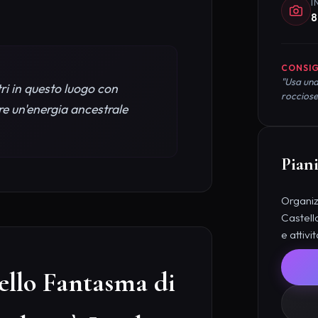
I
8
CONSIG
"Usa una
ri in questo luogo con
rocciose
re un'energia ancestrale
Piani
Organizz
Castell
e attivi
ello Fantasma di