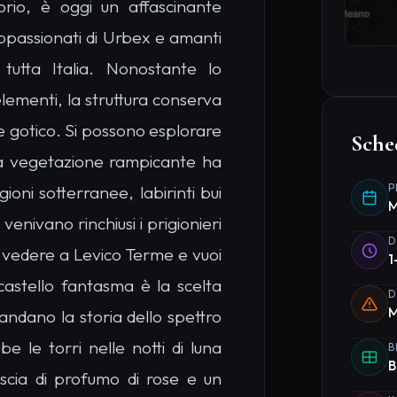
orio, è oggi un affascinante
ppassionati di Urbex e amanti
tutta Italia. Nonostante lo
 elementi, la struttura conserva
e gotico. Si possono esplorare
Sche
 la vegetazione rampicante ha
P
gioni sotterranee, labirinti bui
M
enivano rinchiusi i prigionieri
D
a vedere a Levico Terme e vuoi
1
 castello fantasma è la scelta
D
M
ndano la storia dello spettro
e le torri nelle notti di luna
B
B
 scia di profumo di rose e un