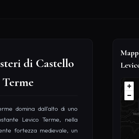
Mappa
steri di Castello
Levic
o Terme
+
−
erme domina dall'alto di uno
costante Levico Terme, nella
sente fortezza medievale, un