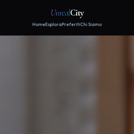
Unreal
City
Home
Esplora
Preferiti
Chi Siamo