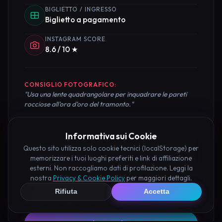
BIGLIETTO / INGRESSO
Biglietto a pagamento
INSTAGRAM SCORE
8.6 / 10 ★
CONSIGLIO FOTOGRAFICO:
"Usa una lente quadrangolare per inquadrare le pareti
rocciose all'ora d'oro del tramonto."
Informativa sui Cookie
Questo sito utilizza solo cookie tecnici (localStorage) per
Pianifica la Visita
memorizzare i tuoi luoghi preferiti e link di affiliazione
esterni. Non raccogliamo dati di profilazione. Leggi la
Organizza al meglio il tuo soggiorno nei dintorni di
nostra
Privacy & Cookie Policy
per maggiori dettagli.
Castello Fantasma di Elcito prenotando hotel e
Rifiuta
Accetta
attività consigliate tramite i nostri partner: