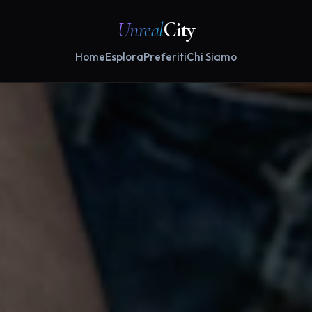
Unreal
City
Home
Esplora
Preferiti
Chi Siamo