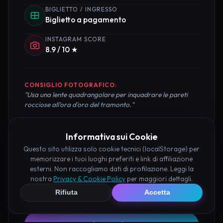
BIGLIETTO / INGRESSO
Biglietto a pagamento
INSTAGRAM SCORE
8.9 / 10 ★
CONSIGLIO FOTOGRAFICO:
"Usa una lente quadrangolare per inquadrare le pareti
rocciose all'ora d'oro del tramonto."
Informativa sui Cookie
Questo sito utilizza solo cookie tecnici (localStorage) per
Pianifica la Visita
memorizzare i tuoi luoghi preferiti e link di affiliazione
esterni. Non raccogliamo dati di profilazione. Leggi la
Organizza al meglio il tuo soggiorno nei dintorni di
nostra
Privacy & Cookie Policy
per maggiori dettagli.
Castello Fantasma di Cogoleto prenotando hotel e
Rifiuta
Accetta
attività consigliate tramite i nostri partner: