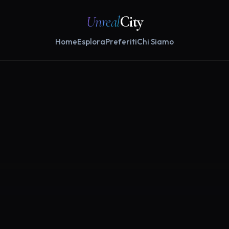
Unreal
City
Home
Esplora
Preferiti
Chi Siamo