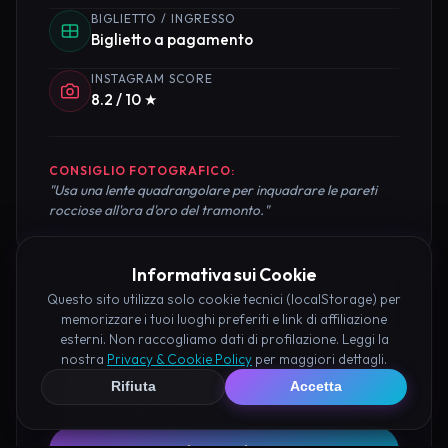
BIGLIETTO / INGRESSO
Biglietto a pagamento
INSTAGRAM SCORE
8.2 / 10 ★
CONSIGLIO FOTOGRAFICO:
"Usa una lente quadrangolare per inquadrare le pareti
rocciose all'ora d'oro del tramonto."
Informativa sui Cookie
Questo sito utilizza solo cookie tecnici (localStorage) per
Pianifica la Visita
memorizzare i tuoi luoghi preferiti e link di affiliazione
esterni. Non raccogliamo dati di profilazione. Leggi la
Organizza al meglio il tuo soggiorno nei dintorni di
nostra
Privacy & Cookie Policy
per maggiori dettagli.
Castello Fantasma di Carpi prenotando hotel e
Rifiuta
Accetta
attività consigliate tramite i nostri partner: