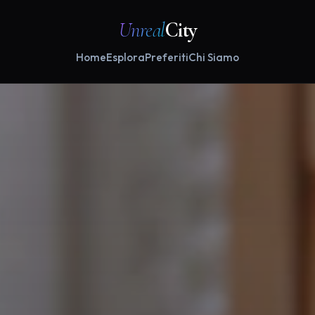
Unreal
City
Home
Esplora
Preferiti
Chi Siamo