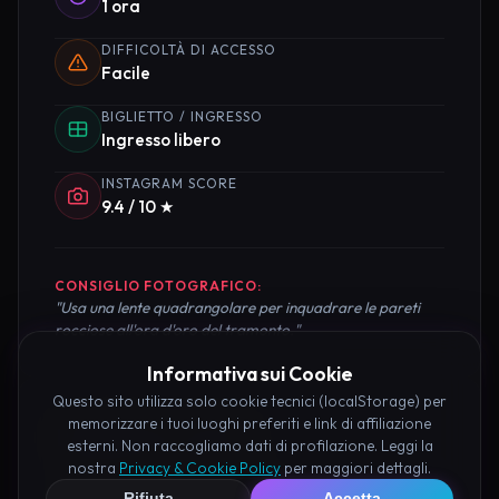
1 ora
DIFFICOLTÀ DI ACCESSO
Facile
BIGLIETTO / INGRESSO
Ingresso libero
INSTAGRAM SCORE
9.4 / 10 ★
CONSIGLIO FOTOGRAFICO:
"Usa una lente quadrangolare per inquadrare le pareti
rocciose all'ora d'oro del tramonto."
Informativa sui Cookie
Questo sito utilizza solo cookie tecnici (localStorage) per
memorizzare i tuoi luoghi preferiti e link di affiliazione
Pianifica la Visita
esterni. Non raccogliamo dati di profilazione. Leggi la
nostra
Privacy & Cookie Policy
per maggiori dettagli.
Organizza al meglio il tuo soggiorno nei dintorni di
Rifiuta
Accetta