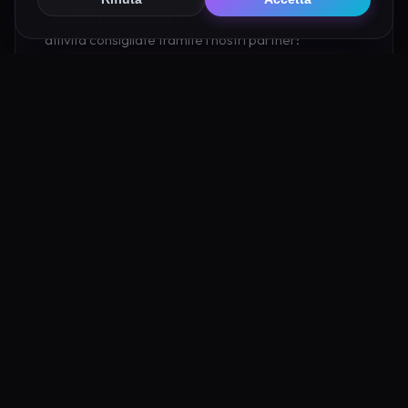
Castello Fantasma di Capannori prenotando hotel e
attività consigliate tramite i nostri partner:
Hotel su Booking
Tour e Attività
Luoghi Nelle Vicinanze
Esplora altre mete ricche di fascino e mistero a pochi
passi da Castello Fantasma di Capannori: