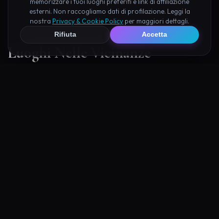
memorizzare i tuoi luoghi preferiti e link di affiliazione
esterni. Non raccogliamo dati di profilazione. Leggi la
nostra
Privacy & Cookie Policy
per maggiori dettagli.
Rifiuta
Accetta
Luoghi Nelle Vicinanze
Esplora altre mete ricche di fascino e mistero a pochi
passi da Cascate del Varone:
a 0.6 km