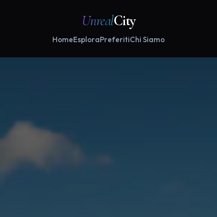
Unreal
City
Home
Esplora
Preferiti
Chi Siamo